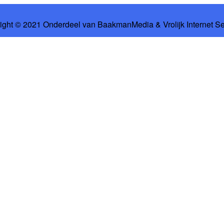
ight © 2021 Onderdeel van
BaakmanMedia
&
Vrolijk Internet S