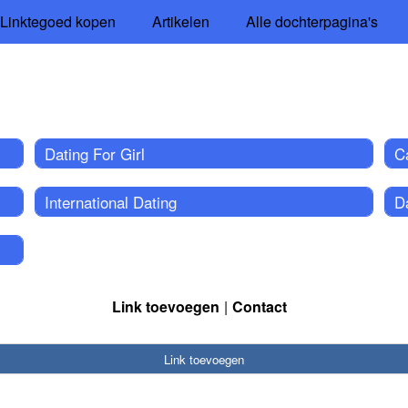
Linktegoed kopen
Artikelen
Alle dochterpagina's
Dating For Girl
C
International Dating
D
Link toevoegen
Contact
Link toevoegen