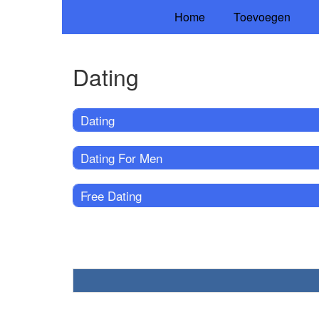
Home
Toevoegen
Dating
Dating
Dating For Men
Free Dating