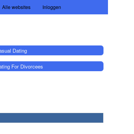
Alle websites
Inloggen
asual Dating
ating For Divorcees